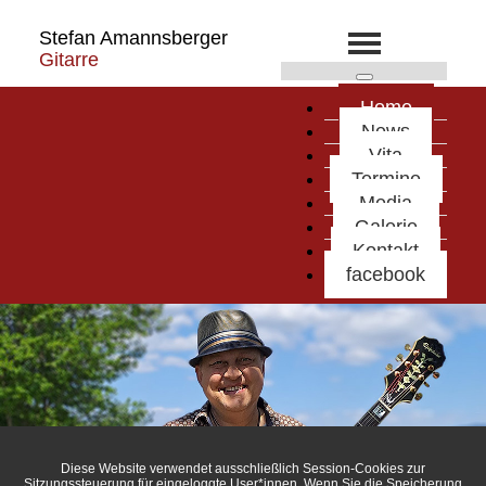
Stefan Amannsberger
Gitarre
Home
News
Vita
Termine
Media
Galerie
Kontakt
facebook
Diese Website verwendet ausschließlich Session-Cookies zur
Sitzungssteuerung für eingeloggte User*innen. Wenn Sie die Speicherung